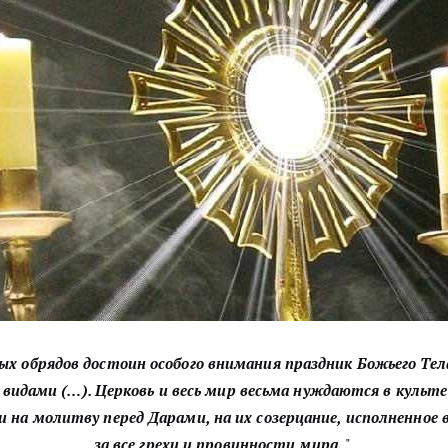
ых обрядов достоин особого внимания праздник Божьего Тел
видами (…). Церковь и весь мир весьма нуждаются в культе
и на молитву перед Дарами, на их созерцание, исполненное
за все грехи и провинности мира.
"