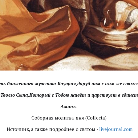
ь блаженного мученика Януария,даруй нам с ним же совме
 Твоего Сына,Который с Тобою живёт и царствует в единстве
Аминь.
Соборная молитва дня (Collecta)
Источник, а также подробнее о святом -
livejournal.com