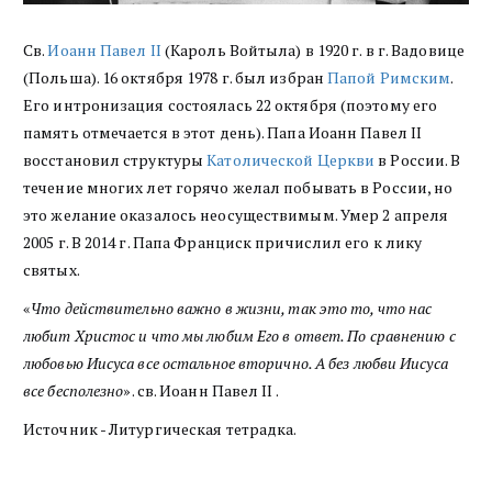
Св.
Иоанн Павел II
(Кароль Войтыла) в 1920 г. в г. Вадовице
(Польша). 16 октября 1978 г. был избран
Папой Римским
.
Его интронизация состоялась 22 октября (поэтому его
память отмечается в этот день). Папа Иоанн Павел II
восстановил структуры
Католической Церкви
в России. В
течение многих лет горячо желал побывать в России, но
это желание оказалось неосуществимым. Умер 2 апреля
2005 г. В 2014 г. Папа Франциск причислил его к лику
святых.
«
Что действительно важно в жизни, так это то, что нас
любит Христос и что мы любим Его в ответ. По сравнению с
любовью Иисуса все остальное вторично. А без любви Иисуса
все бесполезно
». св. Иоанн Павел II .
Источник - Литургическая тетрадка.