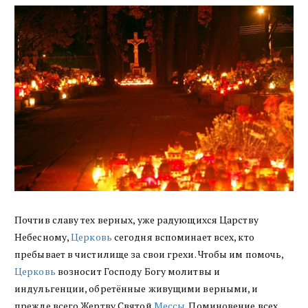
Почтив славу тех верных, уже радующихся Царству
Небесному,
Церковь
сегодня вспоминает всех, кто
пребывает в чистилище за свои грехи. Чтобы им помочь,
Церковь
возносит Господу Богу молитвы и
индульгенции, обретённые живущими верными, и
прежде всего Жертву Святой
Мессы
. Поминовение всех