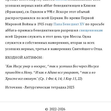
усопших верных ввёл аббат бенедиктинцев в Клюни
(Франция), св. Одилон в 998 г. Вскоре этот обычай
распространился по всей Церкви. Во время Первой
Мировой Войны в 1915 году
Папа Бенедикт XV
по просьбе
аббата-примаса бенедиктинцев разрешил
священникам
всей Церкви служить в этот день три Мессы. Одна
служится в собственных намерениях, вторая за всех
усопших верных, третья в намерениях Святейшего Отца.
ВХОДНОЙ АНТИФОН:
"
Как Иисус умер и воскрес, * так и усопших Бог через Иисуса
приведёт к Нему. * И как в Адаме все умирают, * так и во
Христе все оживут
." (
Ср. 1 Фес 4, 14; 1 Кор 15, 22
)
Источник - Литургическая тетрадка 2023
©  2022-2026 