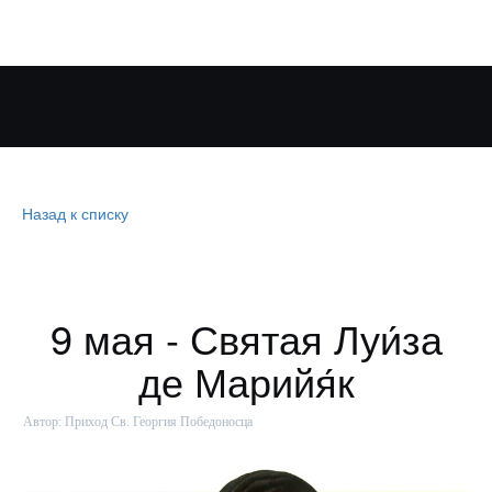
Назад к списку
9 мая - Святая Луи́за
де Марийя́к
Автор:
Приход Св. Георгия Победоносца