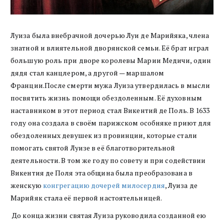
Луиза была внебрачной дочерью Луи де Марийяка, члена
знатной и влиятельной дворянской семьи. Её брат играл
большую роль при дворе королевы Марии Медичи, один
дядя стал канцлером, а другой — маршалом
Франции.После смерти мужа Луиза утвердилась в мысли
посвятить жизнь помощи обездоленным. Её духовным
наставником в этот период стал Викентий де Поль. В 1633
году она создала в своём парижском особняке приют для
обездоленных девушек из провинции, которые стали
помогать святой Луизе в её благотворительной
деятельности. В том же году по совету и при содействии
Викентия де Поля эта община была преобразована в
женскую
конгрегацию дочерей милосердия
, Луиза де
Марийяк стала её первой настоятельницей.
До конца жизни святая Луиза руководила созданной ею