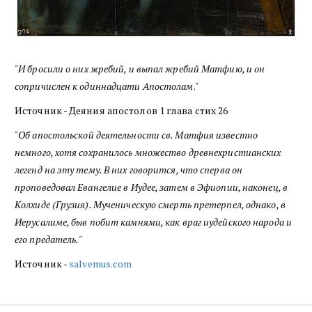
"
И бросили о них жребий, и выпал жребий Матфию, и он
сопричислен к одиннадцати Апостолам
."
Источник - Деяния апостолов 1 глава стих 26
"
Об апостольской деятельности св. Матфия известно
немного, хотя сохранилось множество древнехристианских
легенд на эту тему. В них говорится, что сперва он
проповедовал Евангелие в Иудее, затем в Эфиопии, наконец, в
Колхиде (Грузия). Мученическую смерть претерпел, однако, в
Иерусалиме, быв побит камнями, как враг иудейского народа и
его предатель.
"
Источник -
salvemus.com