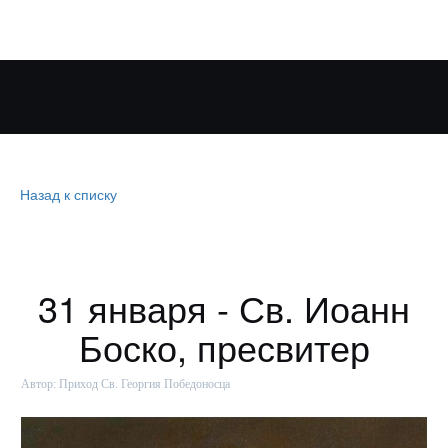
Назад к списку
31 января - Св. Иоанн
Боско, пресвитер
Автор:
Приход Св. Георгия Победоносца