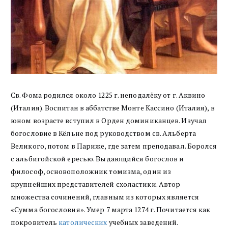
Св. Фома родился около 1225 г. неподалёку от г. Аквино
(Италия). Воспитан в аббатстве Монте Кассино (Италия), в
юном возрасте вступил в Орден доминиканцев. Изучал
богословие в Кёльне под руководством св. Альберта
Великого, потом в Париже, где затем преподавал. Боролся
с альбигойской ересью. Выдающийся богослов и
философ, основоположник томизма, один из
крупнейших представителей схоластики. Автор
множества сочинений, главным из которых является
«Сумма богословия». Умер 7 марта 1274 г. Почитается как
покровитель
католических
учебных заведений.